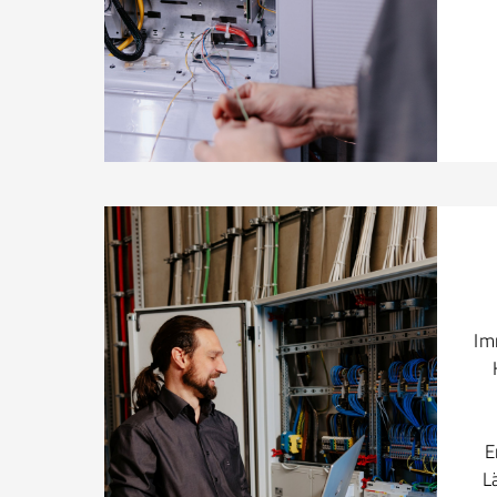
Im
E
L