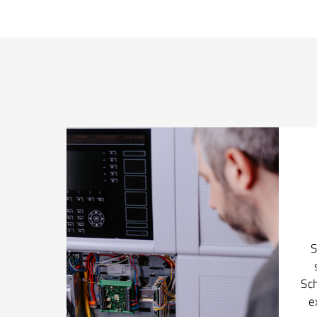
S
Sc
e